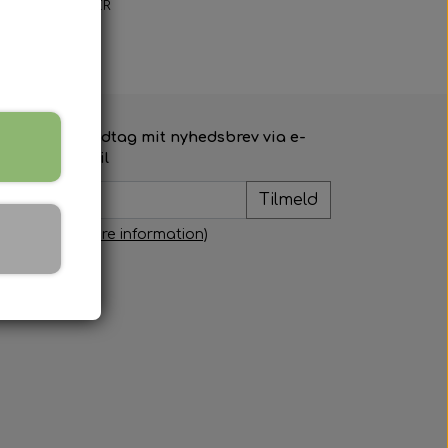
GINALE MALERIER
Modtag mit nyhedsbrev via e-
mail
Tilmeld
(mere information)