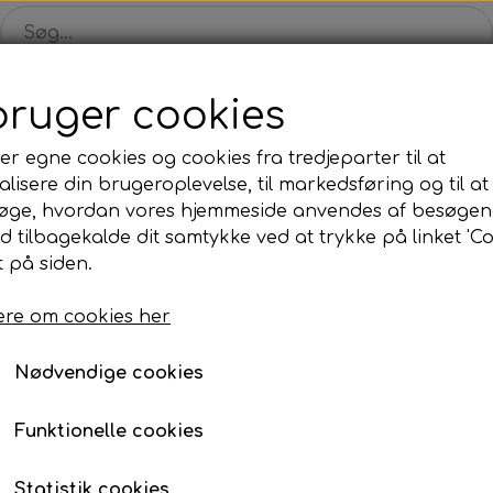
bruger cookies
Shop
Solgte malerier
Konkurrence
Blog
Om
er egne cookies og cookies fra tredjeparter til at
lisere din brugeroplevelse, til markedsføring og til at
øge, hvordan vores hjemmeside anvendes af besøgen
id tilbagekalde dit samtykke ved at trykke på linket 'Co
formular
 på siden.
funktion
for hurtigst og mest effektiv håndtering af di
re om cookies her
.
Nødvendige cookies
Funktionelle cookies
RETURRET
Statistik cookies