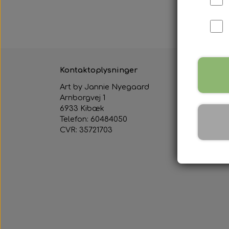
5-9 hverda
Kontaktoplysninger
Links
Art by Jannie Nyegaard
Salgs-
Arnborgvej 1
Cooki
6933 Kibæk
Fortr
Telefon: 60484050
Om o
CVR: 35721703
Konta