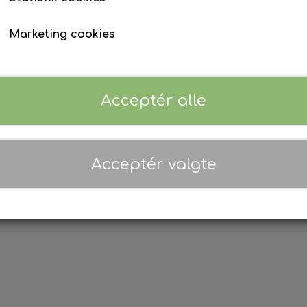
ORI
ge
14 dage
Marketing cookies
Sociale medier
Acceptér alle
 og leveringsbetingelser
es
ydelse og reklamation
s
Acceptér valgte
kt