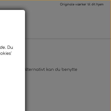
Originale værker til dit hjem
Kontakt
de. Du
okies'
n returvare. Alternativt kan du benytte