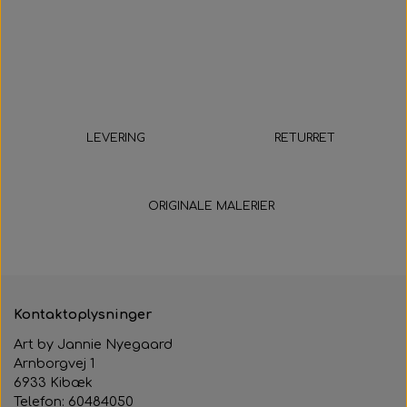
LEVERING
RETURRET
5-9 hverdage
14 dage
ORIGINALE MALERIER
Kontaktoplysninger
Art by Jannie Nyegaard
Arnborgvej 1
6933 Kibæk
Telefon: 60484050