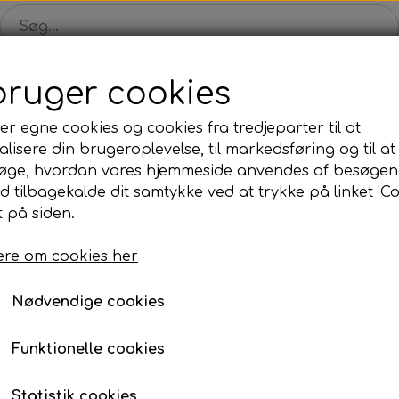
bruger cookies
Shop
Solgte malerier
Konkurrence
Blog
Om
er egne cookies og cookies fra tredjeparter til at
lisere din brugeroplevelse, til markedsføring og til at
øge, hvordan vores hjemmeside anvendes af besøgen
id tilbagekalde dit samtykke ved at trykke på linket 'Co
 på siden.
DRAGONFLY
re om cookies her
Fra 175,00 kr.
Varenummer: 8004
Nødvendige cookies
Køb din nye kunstplakat til hylden.
Funktionelle cookies
Tegnet af Jannie Nyegaard.
Statistik cookies