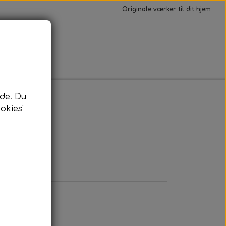
Originale værker til dit hjem
Kontakt
de. Du
okies'