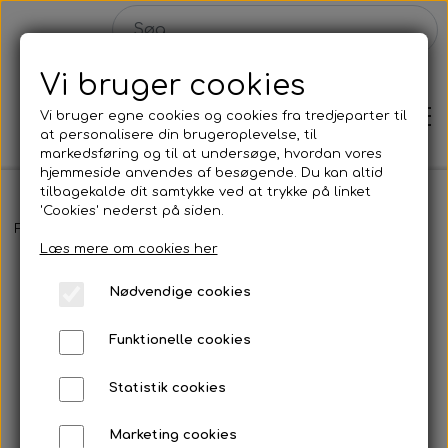
Vi bruger cookies
Vi bruger egne cookies og cookies fra tredjeparter til
at personalisere din brugeroplevelse, til
markedsføring og til at undersøge, hvordan vores
hjemmeside anvendes af besøgende. Du kan altid
tilbagekalde dit samtykke ved at trykke på linket
'Cookies' nederst på siden.
Hjem
Forside
Malerier
FIND YOUR JOY TODAY - 2 stk. 50x40 cm
Læs mere om cookies her
Shop
Nødvendige cookies
Malerier
Funktionelle cookies
Solgte malerier
Statistik cookies
Plakater
Konkurrence
Marketing cookies