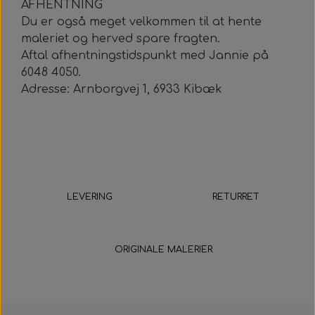
AFHENTNING
Du er også meget velkommen til at hente
maleriet og herved spare fragten.
Aftal afhentningstidspunkt med Jannie på
6048 4050.
Adresse: Arnborgvej 1, 6933 Kibæk
LEVERING
RETURRET
5-9 hverdage
14 dage
ORIGINALE MALERIER