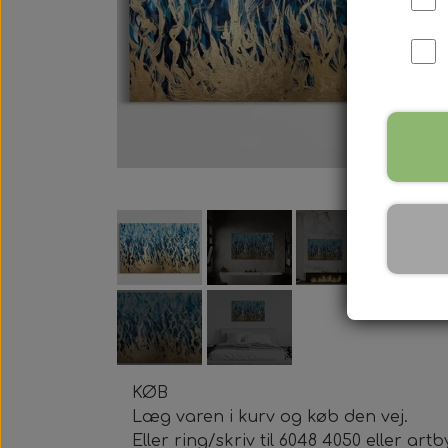
KØB
Læg varen i kurv og køb den vej.
Eller ring/skriv til 6048 4050 eller 