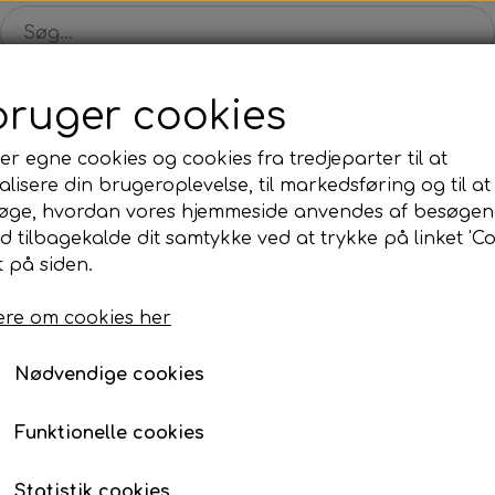
bruger cookies
Shop
Solgte malerier
Konkurrence
Blog
Om
er egne cookies og cookies fra tredjeparter til at
lisere din brugeroplevelse, til markedsføring og til at
øge, hvordan vores hjemmeside anvendes af besøgen
id tilbagekalde dit samtykke ved at trykke på linket 'Co
 på siden.
GOLDEN MIST 01 - 70x
re om cookies her
3.500,00 kr.
Varenummer: 202501
Nødvendige cookies
Et flot maleri med intense farver og mange linjer.
Funktionelle cookies
Her får du malerier fyldt med liv og kant, som d
Statistik cookies