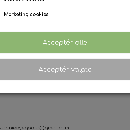
Marketing cookies
Tilføj t
−
+
Acceptér alle
Acceptér valgte
artbyjannienyegaard@gmail.com.