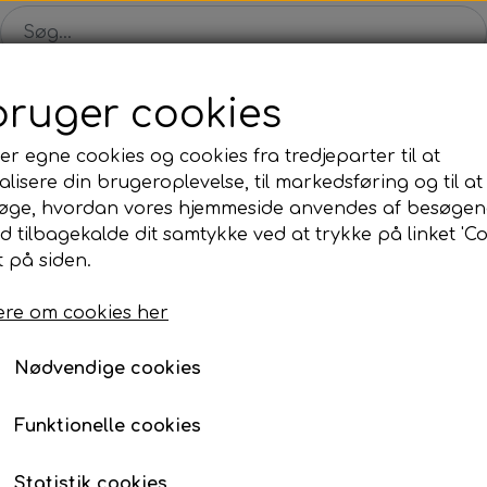
bruger cookies
Shop
Solgte malerier
Konkurrence
Blog
Om
er egne cookies og cookies fra tredjeparter til at
lisere din brugeroplevelse, til markedsføring og til at
øge, hvordan vores hjemmeside anvendes af besøgen
id tilbagekalde dit samtykke ved at trykke på linket 'Co
 på siden.
GOLDEN MIST 02 - 100
re om cookies her
3.400,01 kr.
Varenummer: 202502
Nødvendige cookies
Et flot maleri med intense farver og mange linjer.
Funktionelle cookies
Her får du malerier fyldt med liv og kant, som d
Statistik cookies