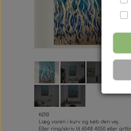
KØB
Læg varen i kurv og køb den vej.
Eller ring/skriv til 6048 4050 eller 