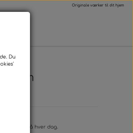
Originale værker til dit hjem
Kontakt
de. Du
okies'
x70 cm
u kan kigge på hver dag.