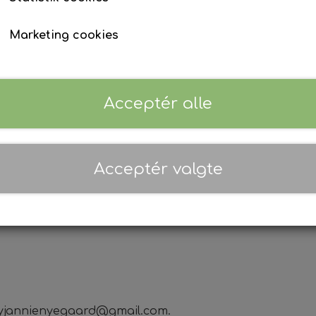
Marketing cookies
Tilføj t
−
+
Acceptér alle
Acceptér valgte
artbyjannienyegaard@gmail.com.