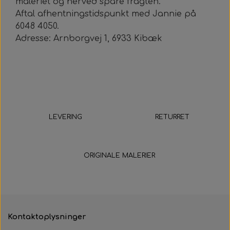
maleriet og herved spare fragten.
Aftal afhentningstidspunkt med Jannie på
6048 4050.
Adresse: Arnborgvej 1, 6933 Kibæk
LEVERING
RETURRET
5-9 hverdage
14 dage
ORIGINALE MALERIER
Kontaktoplysninger