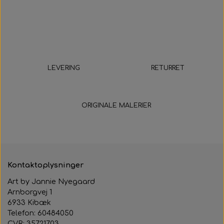
LEVERING
RETURRET
5-9 hverdage
14 dage
ORIGINALE MALERIER
Kontaktoplysninger
Art by Jannie Nyegaard
Arnborgvej 1
6933 Kibæk
Telefon: 60484050
CVR: 35721703