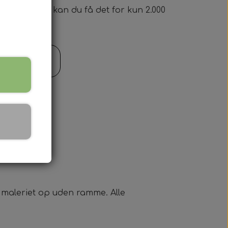
maleriet, så kan du få det for kun 2.000
il kurv
e maleriet op uden ramme. Alle