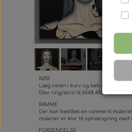
KØB
Læg varen i kurv og køb den vej.
Eller ring/skriv til 6048 4050 eller 
RAMME
Der kan bestilles en ramme til maleri
malerier er klar til ophængning med
FORSENDELSE