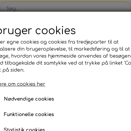
bruger cookies
Shop
Solgte malerier
Konkurrence
Blog
Om
er egne cookies og cookies fra tredjeparter til at
lisere din brugeroplevelse, til markedsføring og til at
øge, hvordan vores hjemmeside anvendes af besøgen
id tilbagekalde dit samtykke ved at trykke på linket 'Co
 på siden.
KKW - 50x50 cm
re om cookies her
1.500,00 kr.
Varenummer: 202005
Nødvendige cookies
På tilbud til kun 2.400 kr.
Funktionelle cookies
Normalpris 3.600 kr.
Statistik cookies