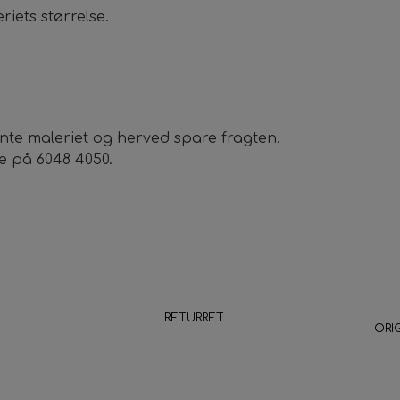
iets størrelse.
nte maleriet og herved spare fragten.
e på 6048 4050.
RETURRET
ORI
ge
14 dage