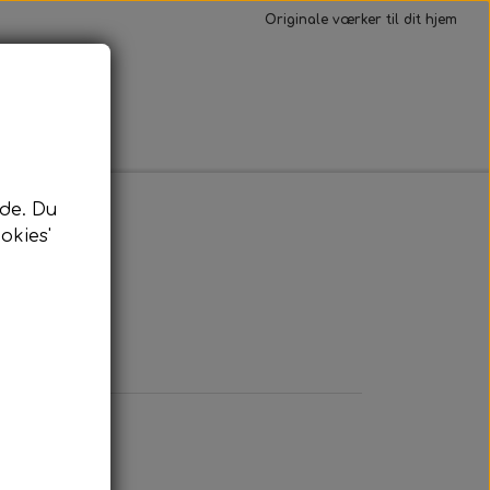
Originale værker til dit hjem
Kontakt
de. Du
okies'